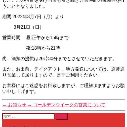
した。この措置を受け当店も引き続き営業時間の短縮等を行
うこととなりました。
期間
2022
年
3
月
7
日（月）より
3
月
21
日（日）
営業時間
昼
:
正午から
15
時まで
夜
:18
時から
21
時
尚、酒類の提供は
20
時
30
分までとさせていただきます。
また、お出前、テイクアウト、地方発送については、通常通
り営業して居りますので、是非ご利用ください。
お客様にはご迷惑をお掛致しますが、ご理解頂ますようお願
い申し上げます。
←
お知らせ
→
ゴールデンウイークの営業について
検
索