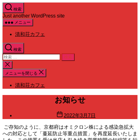
コ
検索
ン
Just another WordPress site
テ
メニュー
ン
ツ
清和荘カフェ
へ
ス
検索
キ
検
ッ
索
プ
検
対
索
メニューを閉じる
象:
を
閉
清和荘カフェ
じ
る
お知らせ
投
2022年3月7日
稿
ご存知のように、京都府はオミクロン株による感染急拡大
日
への対応として「蔓延防止等重点措置」を再度延長いたしま